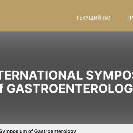
ТЕКУЩИЙ ISG
П
NTERNATIONAL SYMP
f GASTROENTEROLO
l Symposium of Gastroenterology