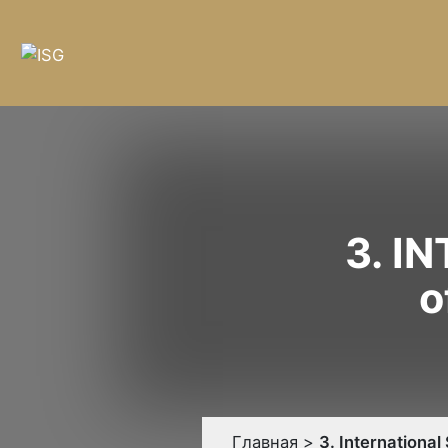
3. I
o
Главная
>
3. Internationa